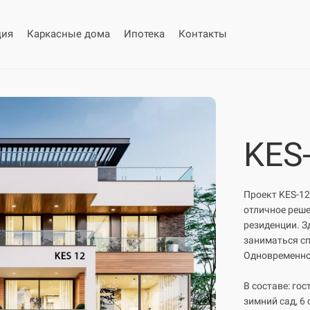
ция
Каркасные дома
Ипотека
Контакты
KES
Проект KES-1
отличное реше
резиденции. З
заниматься сп
Одновременно 
В составе: гос
зимний сад, 6 