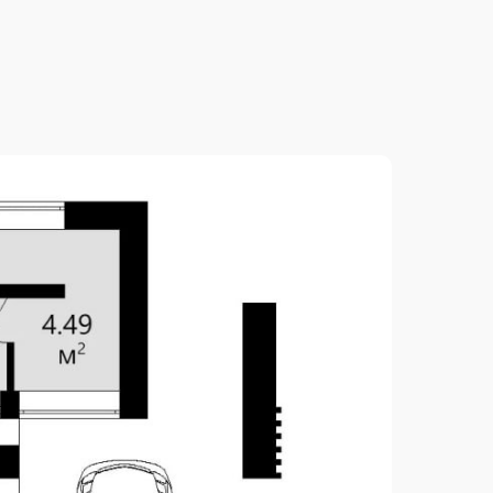
2
161.25 м
2
113.26 м
2.90 м
2
200.00 м
13.50 м