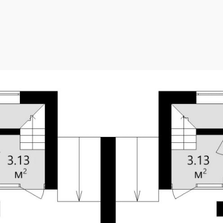
2
323.62 м
Площадь 1 этажа
2
165.20 м
Жилая площадь
12.04 x 12.04 м
Высота 1 этажа
2.90 м
Площадь застройки
1.5 °
Высота дома