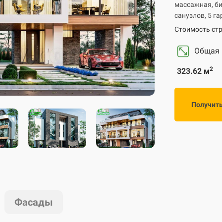
массажная, би
санузлов, 5 г
Стоимость стр
Общая
2
323.62 м
Получит
Фасады