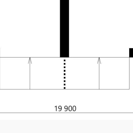
6
Количество санузлов
возможны
Авторское название
етон 400 мм + утеплитель
Фундамент
100 мм
нолитное железобетонное
Кровля