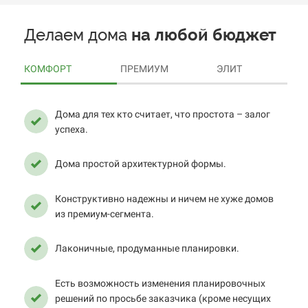
Прогресс расчёта: 100%
Делаем дома
на
любой бюджет
КОМФОРТ
ПРЕМИУМ
ЭЛИТ
Дома для тех кто считает, что простота – залог
Дома для тех, кто хочет почувствовать себя часть
Дома для тех, кто может позволить себе больше.
успеха.
чего-то большего.
Дома сложной архитектурной формы.
Дома простой архитектурной формы.
Дома усложненной архитектурной формы.
2
Площади домов начинаются от 150 м
.
Конструктивно надежны и ничем не хуже домов
Красивые европейские фасады с имитацией
из премиум-сегмента.
бруса, различными вставками из дерева и
Раскидистые по площади дома с эргономичными
композита.
и продуманными планировками, несколькими
Лаконичные, продуманные планировки.
выходами на задний двор.
Большая мягкая раскидистая кровля с
элементами из клееного бруса.
Есть возможность изменения планировочных
В комплектацию домов уже включены крыльцо,
решений по просьбе заказчика (кроме несущих
гараж, терраса и навес.
Дополнительно предусмотрена возможность