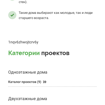
стен).
реализации крыльца, террасы, балкона и других
приятных мелочей.
Такие дома выбирают как молодые, так и люди
старшего возраста.
Есть возможность пристройки навеса из
клееного бруса.
1nqv6zhwojtcrv6y
Категории
проектов
Одноэтажные дома
Каталог проектов (9)
Двухэтажные дома