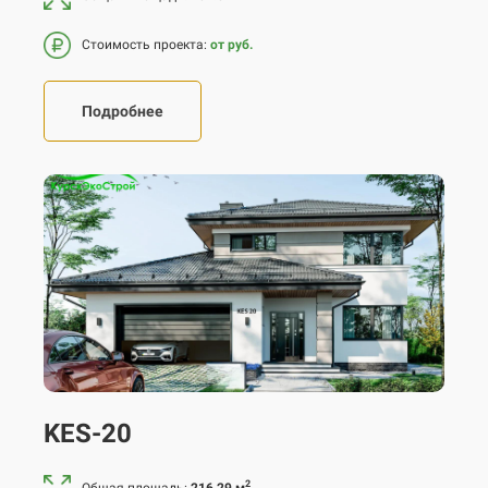
Стоимость проекта:
от руб.
Подробнее
KES-20
2
Общая площадь:
216.29 м