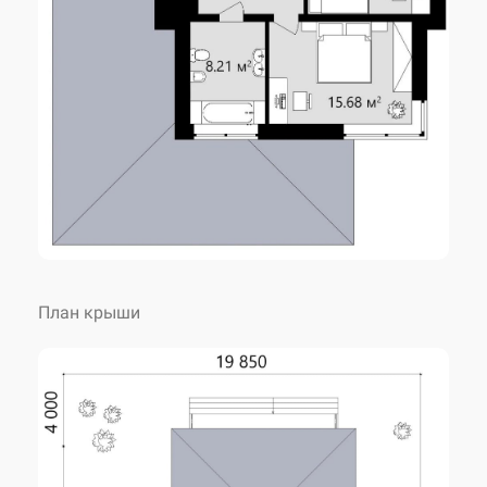
Фундамент
монолитный ленточный
монолитные
Перекрытие
железобетонные
Кровля
керамическая черепица
План крыши