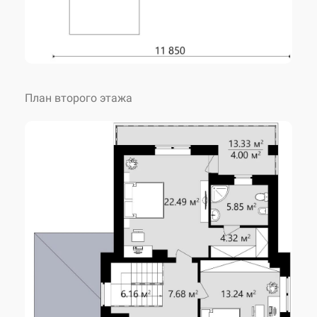
Угол наклона крыши
21 °
Высота дома
8.35 м
План второго этажа
Количество спален
4
Количество санузлов
3
Внесение изменений
возможны
Авторское название
KES-19
Наружные стены
газобетон 500 мм