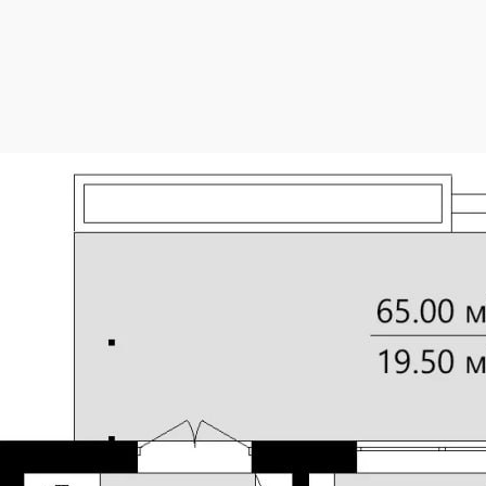
2
206.10 м
Площадь 1 этажа
2
80.49 м
Жилая площадь
13.95 x 13.95 м
Высота 1 этажа
3.00 м
Площадь застройки
1 °
Высота дома