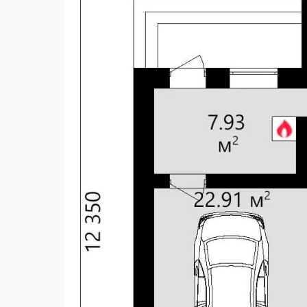
Количество спален
Внесение изменений
газоб
Наружные стены
Перекрытие