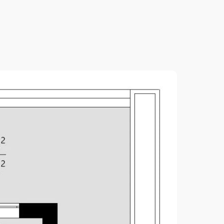
2
125.61 м
2
84.88 м
3.00 м
2
267.05 м
7.78 м