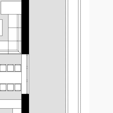
2
KES-36
монолитный ленточный
пвх мембрана