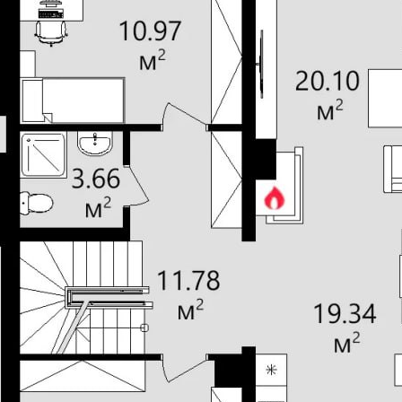
4
Количество санузлов
возможны
Авторское название
етон 400 мм + утеплитель
Фундамент
100 мм
монолитное ж/б
Кровля