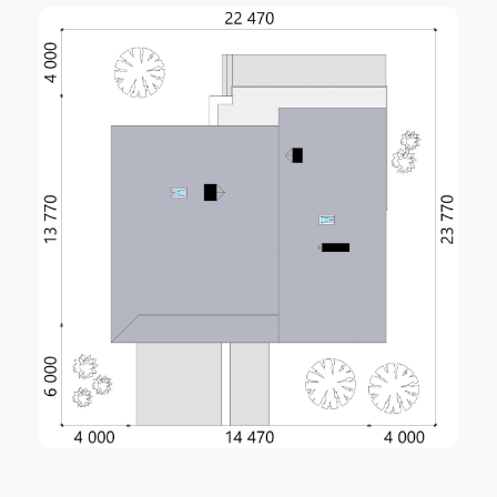
газобетон 400 мм +
Наружные стены
утеплитель 100 мм
Фундамент
монолитный ленточный
Перекрытие
монолитное ж/б
Кровля
битумная черепица