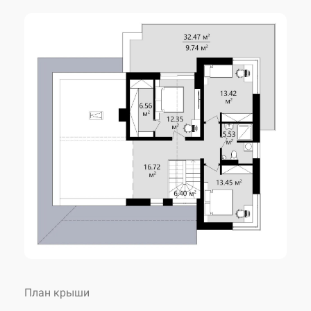
Угол наклона крыши
20 °
Высота дома
9.35 м
Количество спален
4
Количество санузлов
2
Внесение изменений
возможны
Авторское название
KES-56
План крыши