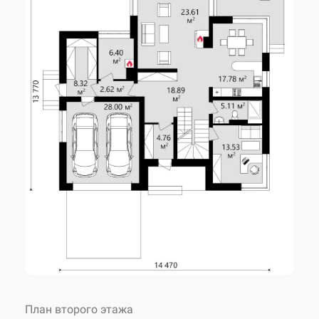
2
Площадь 2 этажа
84.17 м
2
Жилая площадь
76.36 м
Габариты
14.47 x 13.77 м
Высота 1 этажа
3.00 м
Высота 2 этажа
2.90 м
2
Площадь застройки
241.04 м
План второго этажа