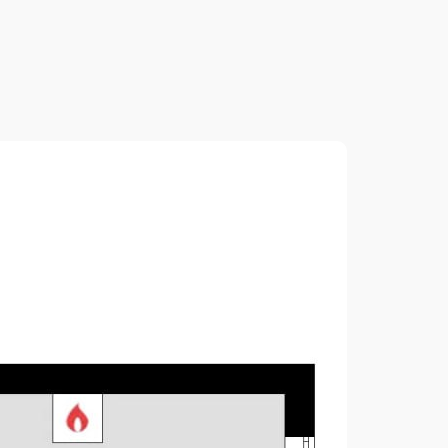
2
149.19 м
2
110.62 м
3.40 м
2
255.87 м
10.18 м