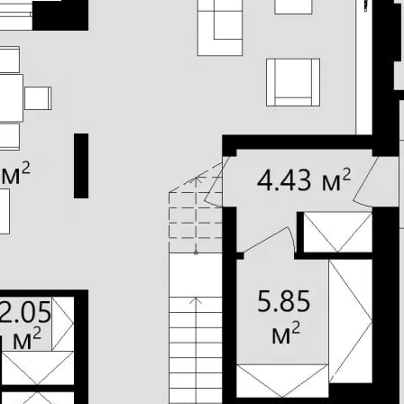
5
Количество санузлов
возможны
Авторское название
етон 375 мм + утеплитель
100 мм / кирпич 380 мм +
Фундамент
утеплитель 150 мм
Кровля
олитные железобетонные