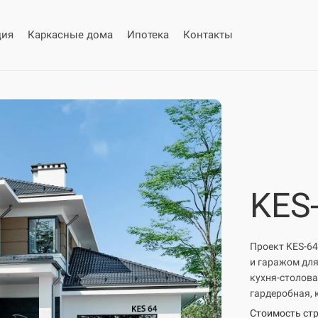
ция
Каркасные дома
Ипотека
Контакты
KES
Проект KES-64
и гаражом для
кухня-столовая
гардеробная, 
Стоимость стр