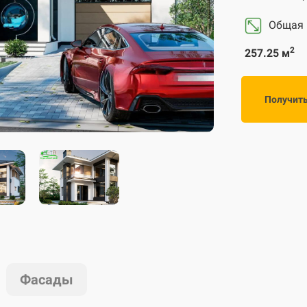
Общая
2
257.25 м
Получит
Фасады