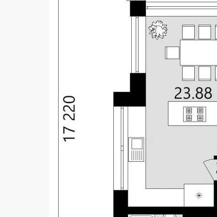
Количество спален
Внесение изменений
газоб
Наружные стены
Перекрытие
мон