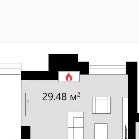
2
257.25 м
Площадь 1 этажа
2
107.36 м
Жилая площадь
15.77 x 17.22 м
Высота 1 этажа
3.20 м
Площадь застройки
25 °
Высота дома