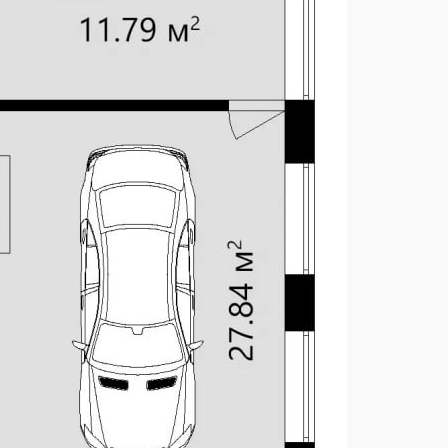
3
KES-64
монолитный ленточный
металлочерепица / керамическая
черепица