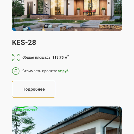
монолитное
Перекрытие
железобетонное
Кровля
керамическая черепица
KES-28
2
Общая площадь:
113.75 м
Стоимость проекта:
от руб.
Подробнее