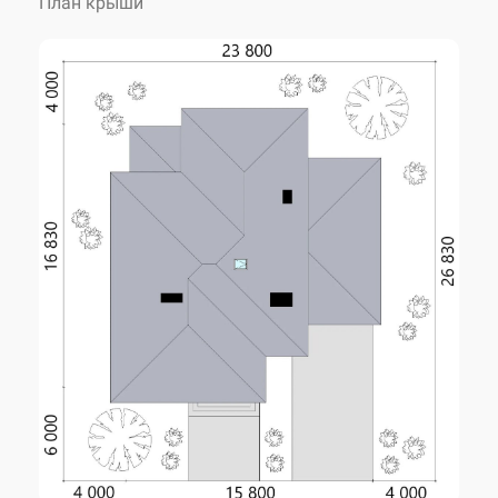
План крыши
кирпич 380 мм +
Наружные стены
утеплитель 100 мм
Фундамент
монолитный ленточный
монолитные
Перекрытие
железобетонные
Кровля
керамическая черепица