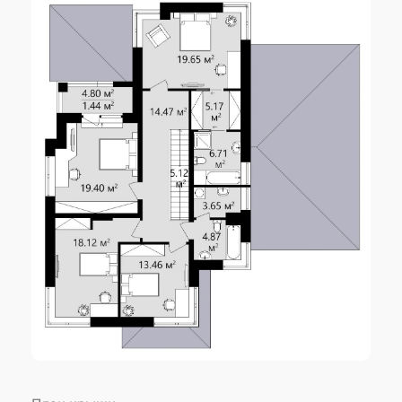
Угол наклона крыши
25 °
Высота дома
9.92 м
Количество спален
5
Количество санузлов
3
Внесение изменений
возможны
Авторское название
KES-69