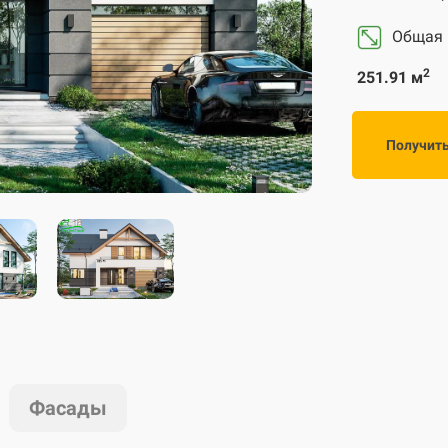
Общая
2
251.91 м
Получит
Фасады