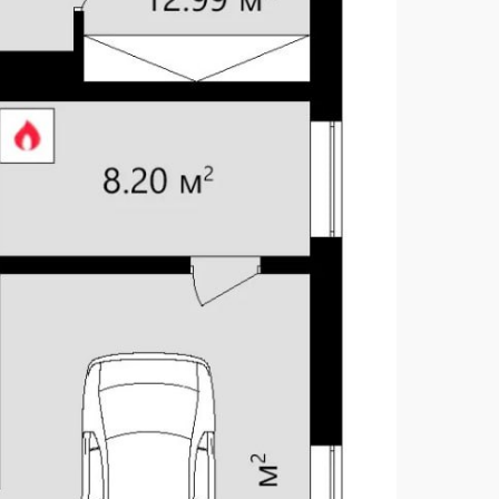
3
KES-71
монолитный ленточный
битумная черепица