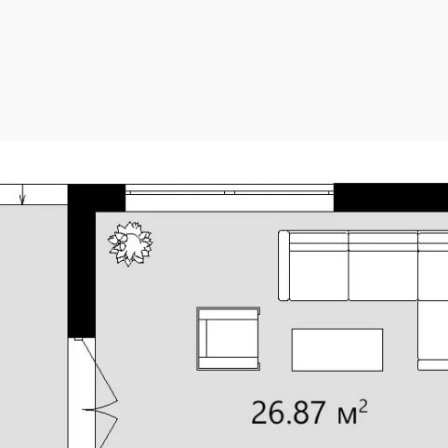
2
251.91 м
Площадь 1 этажа
2
127.82 м
Жилая площадь
13.46 x 13.71 м
Высота 1 этажа
2.80 м
Площадь застройки
37 °
Высота дома