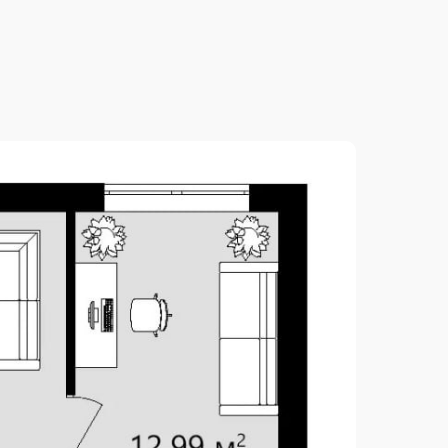
2
124.09 м
2
125.06 м
3.00 м
2
190.75 м
9.37 м