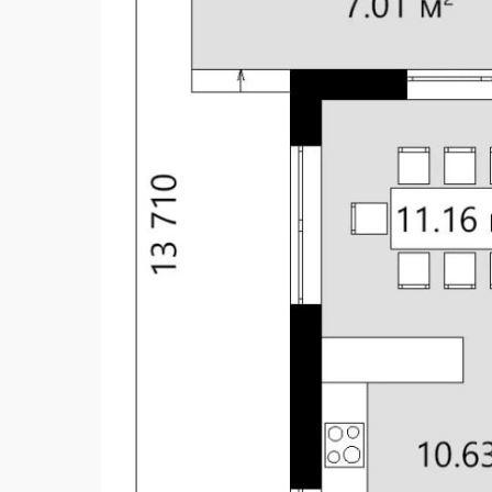
Количество спален
Внесение изменений
газоб
Наружные стены
Перекрытие