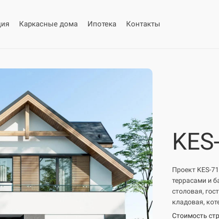
ция
Каркасные дома
Ипотека
Контакты
KES
Проект KES-71
террасами и б
столовая, гост
кладовая, кот
Стоимость стр