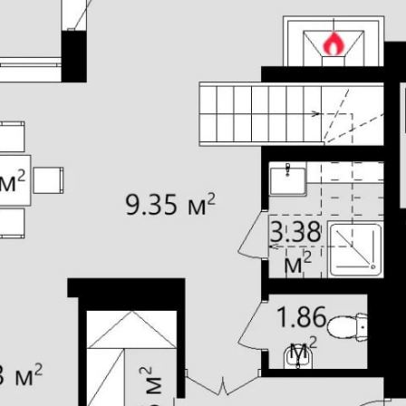
5
Количество санузлов
возможны
Авторское название
етон 300 мм + утеплитель
Фундамент
100 мм
сборные ж/б плиты
Кровля