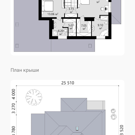
Угол наклона крыши
22 °
Высота дома
9.05 м
Количество спален
3
План крыши
Количество санузлов
3
Внесение изменений
возможны
Авторское название
KES-74