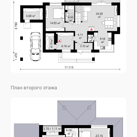
2
Площадь 2 этажа
74.91 м
2
Жилая площадь
85.55 м
Габариты
17.51 x 13.52 м
Высота 1 этажа
3.10 м
План второго этажа
Высота 2 этажа
2.80 м
2
Площадь застройки
178.74 м