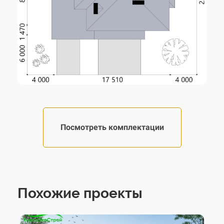
керамоблок 380 мм +
Наружные стены
утеплитель 130 мм
Фундамент
монолитный ленточный
Перекрытие
монолитное ж/б
Кровля
битумная черепица
Посмотреть комплектации
Похожие проекты