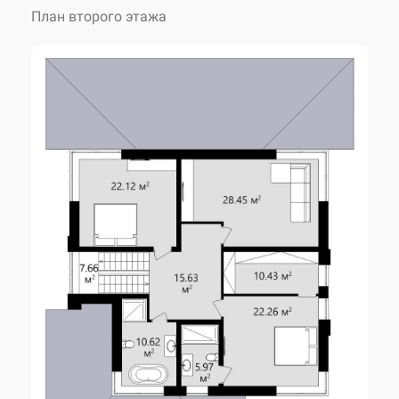
Угол наклона крыши
14 °
План второго этажа
Высота дома
9.80 м
Количество спален
5
Количество санузлов
3
Внесение изменений
возможны
Авторское название
KES-87
газобетон 400 мм +