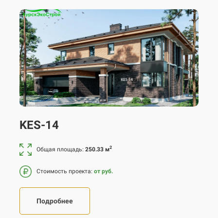
KES-14
2
Общая площадь:
250.33 м
Стоимость проекта:
от руб.
Подробнее