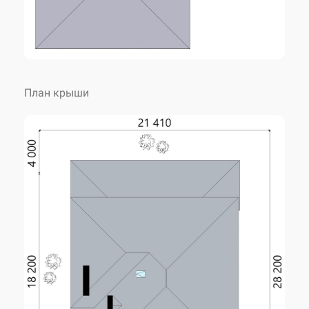
Наружные стены
утеплитель 100 мм
Фундамент
монолитный ленточный
План крыши
Перекрытие
монолитное ж/б
Кровля
металлочерепица