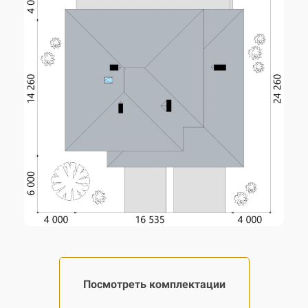
Наружные стены
утеплитель 100 мм
Фундамент
монолитный ленточный
Перекрытие
монолитное ж/б
Кровля
металлочерепица
Посмотреть комплектации