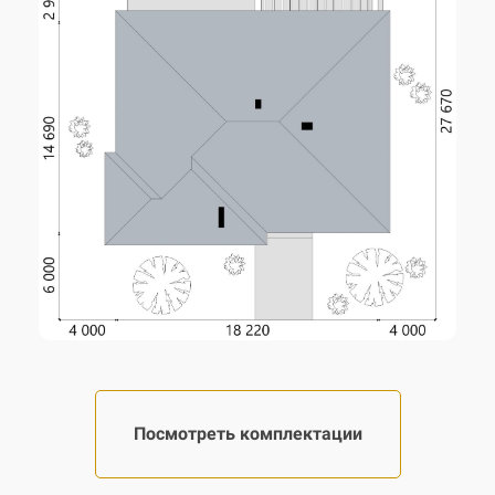
Количество спален
4
Количество санузлов
3
Внесение изменений
возможны
Авторское название
KES-39
Наружные стены
газобетон 400 мм
Фундамент
блоки ФБС
Посмотреть комплектации
Перекрытие
сборные ж/б плиты