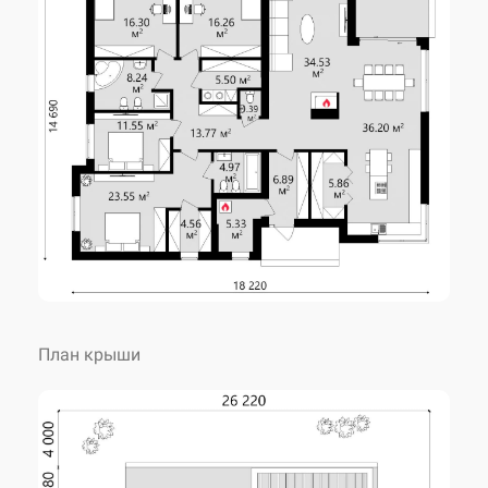
2
Жилая площадь
102.19 м
Габариты
18.22 x 17.67 м
Высота 1 этажа
3.26 м
2
Площадь застройки
301.32 м
Угол наклона крыши
30 °
План крыши
Высота дома
8.32 м