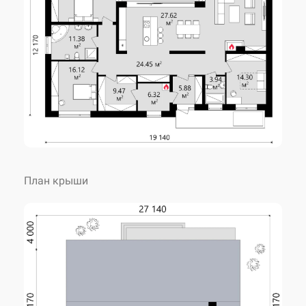
2
Жилая площадь
81.26 м
Габариты
19.14 x 12.17 м
Высота 1 этажа
3.00 м
2
Площадь застройки
285.20 м
План крыши
Угол наклона крыши
25 °
Высота дома
6.75 м