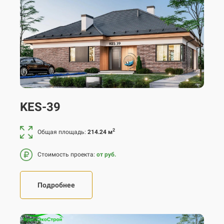
Перекрытие
монолитное ж/б
Кровля
металлочерепица
KES-39
2
Общая площадь:
214.24 м
Стоимость проекта:
от руб.
Подробнее