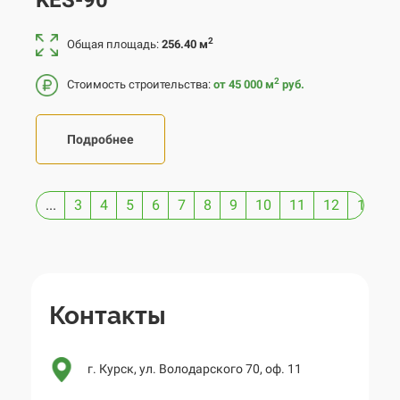
2
Общая площадь:
256.40 м
2
Стоимость строительства:
от 45 000
м
руб.
Подробнее
...
3
4
5
6
7
8
9
10
11
12
13
1
Контакты
г. Курск, ул. Володарского 70, оф. 11